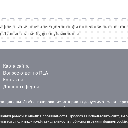
фии, статьи, описание цветников) и пожелания на электр
. Лучшие статьи будут опубликованы.
Карта сайта
Вопрос-ответ по RLA
Контакты
Договор оферты
а защищены. Любое копирование материала допустимо только с ра
s.ru
, вы даете согласие на дальнейшее их использование в наших ц
.
Политика обработки персональных данных
4916979892
чшения работы и анализа посещаемости. Продолжая использовать сайт, вы с
омиться с политикой конфиденциальности и об использовании файлов cookie