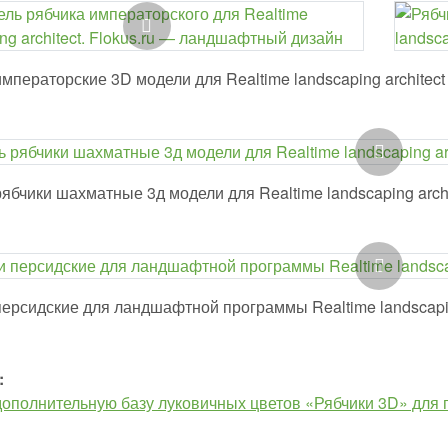
мператорские 3D модели для Realtime landscaping architect
ябчики шахматные 3д модели для Realtime landscaping archi
персидские для ландшафтной программы Realtime landscapin
:
дополнительную базу луковичных цветов «Рябчики 3D» для п