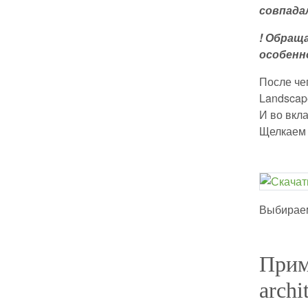
совпада
! Обращ
особенн
После чег
Landscap
И во вкл
Щелкаем 
Выбираем
Прим
archi