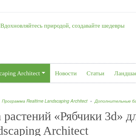
Вдохновляйтесь природой, создавайте шедевры
caping Architect
Новости
Статьи
Ландша
Программа
Realtime Landscaping Architect
Дополнительные б
а растений «Рябчики 3d» д
scaping Architect