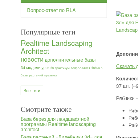
Вопрос-ответ по RLA
Популярные теги
Realtime Landscaping
Architect
Дополнит
новости
дополнительные базы
Скачать 
3d модели
урок
rla практикум
вопрос-ответ
flokus.ru
базы растений
практика
Количест
37 шт. (~
Все теги
Рябчики 
Смотрите также
Рябч
Рябч
База берез для ландшафтной
программы Realtime landscaping
Рябч
architect
База растений «Лилейники 3d» для
Инструк