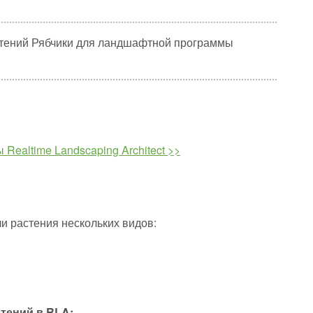
стений Рябчики для ландшафтной программы
Realtime Landscaping Architect >>
и растения нескольких видов:
тений в RLA: