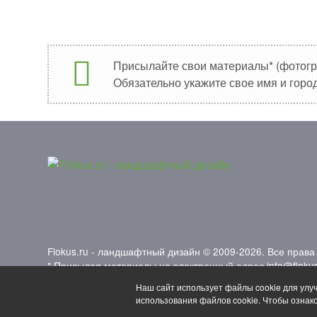
Присылайте свои материалы* (фотогра
Обязательно укажите свое имя и город
Flokus.ru - ландшафтный дизайн © 2009-2026. Все прав
* Присылая материалы на электронный адрес
info@floku
Самозанятый Филичев Илья Константинович, ИНН: 52
Наш сайт использует файлы cookie для улу
использования файлов cookie. Чтобы ознак