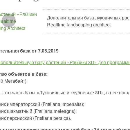
Дополнительная база луковичных ра
Realtime landscaping architect.
ельная база от 7.05.2019
дополнительную базу растений «Рябчики 3D» для программы 
во объектов в базе:
90 Мегабайт)
— это часть базы «Луковичные и клубневые 3D», в нее вошл
ик императорский (Fritillaria imperialis);
ик шахматный (Fritillaria meleagris);
ик персидский (Fritillaria persica).
ция по установке дополнительной базы 3d моделей рас