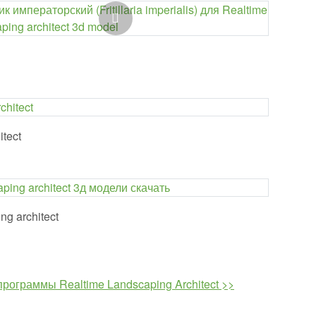
tect
g architect
рограммы Realtime Landscaping Architect >>