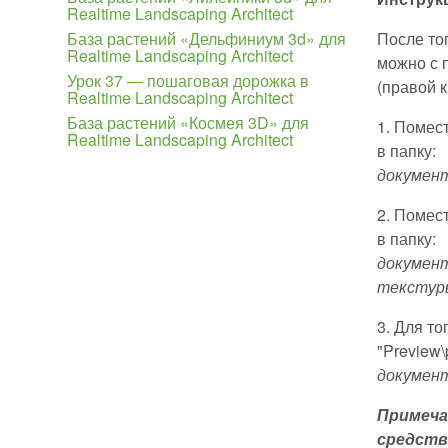
Realtime Landscaping Architect
База растений «Дельфиниум 3d» для
После тог
Realtime Landscaping Architect
можно с 
Урок 37 — пошаговая дорожка в
(правой 
Realtime Landscaping Architect
База растений «Космея 3D» для
1. Помес
Realtime Landscaping Architect
в папку:
документ
2. Помес
в папку:
документ
текстур
3. Для т
"Preview\
документ
Примеча
средств