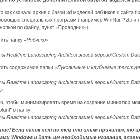
о как скачали архив с базой 3d моделей рябчиков с сайта fl
помощью специальных программ (например WinRar, 7zip и т
кнопкой по файлу, пункт «Проводник»).
тить папку
«Рябчики»
ы\Realtime Landscaping Architect вашей версии\Custom Data
тить содержимое папки
«Луковичные и клубневые текстур
ы\Realtime Landscaping Architect вашей версии\Custom Data
ы
ого, чтобы минимизировать время на создание миниатюр мож
plant" в папку:
ы\Realtime Landscaping Architect вашей версии\Custom Data
ние! Если папок нет по тем или иным причинам, то
ами Windows и дать им необходимые названия, главн