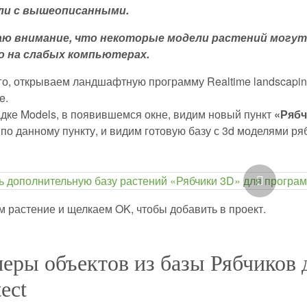
ли с вышеописанными.
аю внимание, что некоторые модели растений могут
о на слабых компьютерах.
о, открываем ландшафтную программу Realtime landscaping a
e.
адке Models, в появившемся окне, видим новый пункт
«Рябч
по данному пункту, и видим готовую базу с 3d моделями ря
 растение и щелкаем OK, чтобы добавить в проект.
еры объектов из базы Рябчиков д
tect